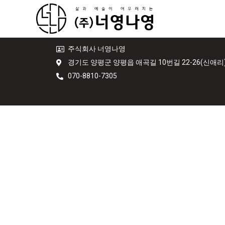
주식회사 너영나영
경기도 양평군 양평읍 애곡길 10번길 22-26(신애리
070-8810-7305